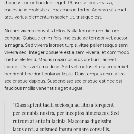
rhoncus tortor tincidunt eget. Phasellus eros massa,
molestie id molestie a, maximus id tortor. Aenean sit amet
arcu varius, elementum sapien ut, tristique est.
Nullam viverra convallis tellus. Nulla fermentum dictum
congue. Quisque enim felis, molestie ac tempor vel, auctor
a magna. Sed viverra laoreet turpis, vitae pellentesque sem
viverra sed. Integer posuere est a sem viverra, et commodo
metus eleifend. Mauris maximus eros pretium laoreet
laoreet. Duis vel urna dolor. Sed vel metus et erat imperdiet
hendrerit tincidunt pulvinar ligula. Duis tempus enim a leo
scelerisque dapibus. Suspendisse scelerisque est nec est
faucibus mollis venenatis eget augue.
“Class aptent taciti sociosqu ad litora torquent
per conubia nostra, per inceptos himenaeos. Sed
rutrum at ante in lacinia. Maecenas dignissim
lacus orci, a euismod ipsum ornare convallis.