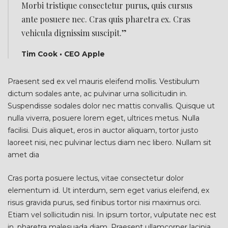
Morbi tristique consectetur purus, quis cursus
ante posuere nec. Cras quis pharetra ex. Cras
vehicula dignissim suscipit.”
Tim Cook • CEO Apple
Praesent sed ex vel mauris eleifend mollis. Vestibulum
dictum sodales ante, ac pulvinar urna sollicitudin in.
Suspendisse sodales dolor nec mattis convallis. Quisque ut
nulla viverra, posuere lorem eget, ultrices metus. Nulla
facilisi. Duis aliquet, eros in auctor aliquam, tortor justo
laoreet nisi, nec pulvinar lectus diam nec libero. Nullam sit
amet dia
Cras porta posuere lectus, vitae consectetur dolor
elementum id. Ut interdum, sem eget varius eleifend, ex
risus gravida purus, sed finibus tortor nisi maximus orci.
Etiam vel sollicitudin nisi. In ipsum tortor, vulputate nec est
in, pharetra malesuada diam. Praesent ullamcorper lacinia