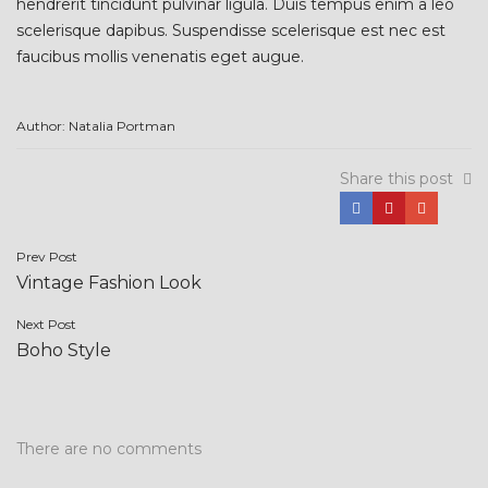
hendrerit tincidunt pulvinar ligula. Duis tempus enim a leo
scelerisque dapibus. Suspendisse scelerisque est nec est
faucibus mollis venenatis eget augue.
Author: Natalia Portman
Share this post
Post
Prev Post
Vintage Fashion Look
navigation
Next Post
Boho Style
There are no comments