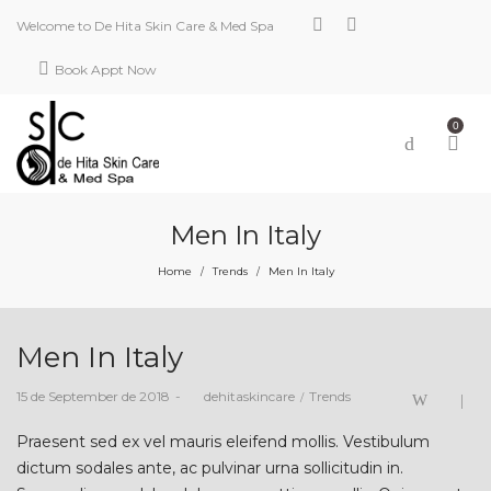
Welcome to De Hita Skin Care & Med Spa
Book Appt Now
0
Men In Italy
Home
Trends
Men In Italy
/
/
Men In Italy
Posted
Posted
15 de September de 2018
by
dehitaskincare
Trends
on
in
Praesent sed ex vel mauris eleifend mollis. Vestibulum
dictum sodales ante, ac pulvinar urna sollicitudin in.