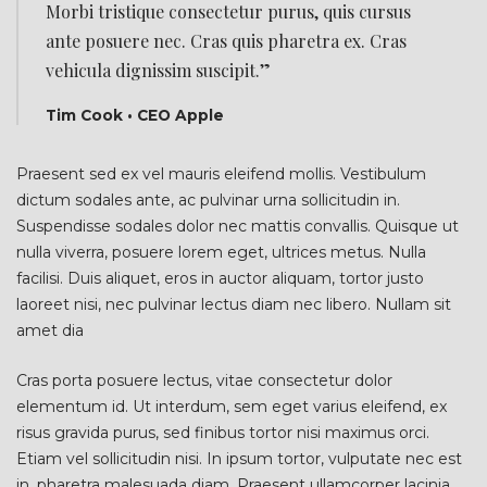
Morbi tristique consectetur purus, quis cursus
ante posuere nec. Cras quis pharetra ex. Cras
vehicula dignissim suscipit.”
Tim Cook • CEO Apple
Praesent sed ex vel mauris eleifend mollis. Vestibulum
dictum sodales ante, ac pulvinar urna sollicitudin in.
Suspendisse sodales dolor nec mattis convallis. Quisque ut
nulla viverra, posuere lorem eget, ultrices metus. Nulla
facilisi. Duis aliquet, eros in auctor aliquam, tortor justo
laoreet nisi, nec pulvinar lectus diam nec libero. Nullam sit
amet dia
Cras porta posuere lectus, vitae consectetur dolor
elementum id. Ut interdum, sem eget varius eleifend, ex
risus gravida purus, sed finibus tortor nisi maximus orci.
Etiam vel sollicitudin nisi. In ipsum tortor, vulputate nec est
in, pharetra malesuada diam. Praesent ullamcorper lacinia