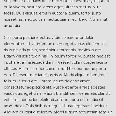
Suspendisse sodales dolor nec mattis convallis. Quisque ut
nulla viverra, posuere lorem eget, ultrices metus. Nulla
facilisi. Duis aliquet, eros in auctor aliquam, tortor justo
laoreet nisi, nec pulvinar lectus diam nec libero. Nullam sit
amet dia
Cras porta posuere lectus, vitae consectetur dolor
elementum id. Ut interdum, sem eget varius eleifend, ex
risus gravida purus, sed finibus tortor nisi maximus orci.
Etiam vel sollicitudin nisi. In ipsum tortor, vulputate nec est
in, pharetra malesuada diam. Praesent ullamcorper lacinia
ultrices. Etiam semper cursus mi, id tempor neque porta
non. Praesent nec faucibus risus. Morbi aliquam hendrerit
felis, eu cursus orci. Lorem ipsum dolor sit amet,
consectetur adipiscing elit. Fusce et ante a felis egestas
varius quis eget urna. Mauris blandit, sem venenatis blandit
vehicula, neque leo eleifend ante, id porta enim odio sit
amet dolor. Duis finibus magna id justo egestas tincidunt.
Aliquam eu tristique lorem. Morbi rutrum accumsan sem, ut