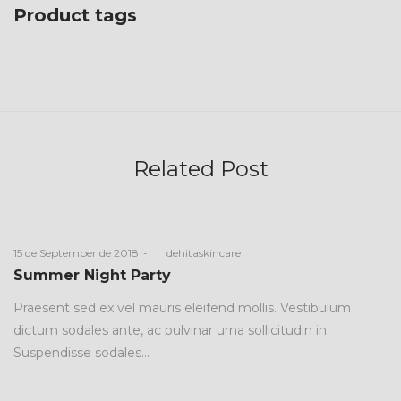
Product tags
Related Post
Posted
15 de September de 2018
by
dehitaskincare
on
Summer Night Party
Praesent sed ex vel mauris eleifend mollis. Vestibulum
dictum sodales ante, ac pulvinar urna sollicitudin in.
Suspendisse sodales…