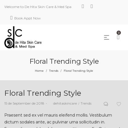
Welcome to De Hita Skin Care & Med Spa
Book Appt Now
0
Floral Trending Style
Home
Trends
Floral Trending Style
/
/
Floral Trending Style
Posted
Posted
15 de September de 2018
by
dehitaskincare
Trends
on
in
Praesent sed ex vel mauris eleifend mollis. Vestibulum
dictum sodales ante, ac pulvinar urna sollicitudin in.