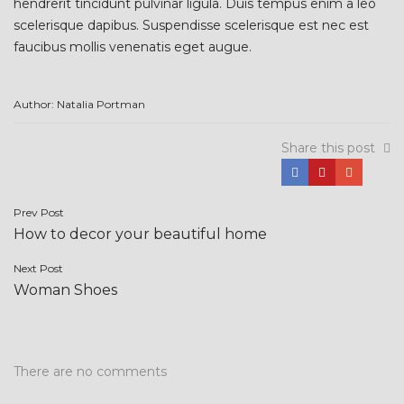
hendrerit tincidunt pulvinar ligula. Duis tempus enim a leo
scelerisque dapibus. Suspendisse scelerisque est nec est
faucibus mollis venenatis eget augue.
Author: Natalia Portman
Share this post
Post
Prev Post
How to decor your beautiful home
navigation
Next Post
Woman Shoes
There are no comments