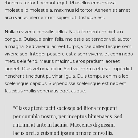
rhoncus tortor tincidunt eget. Phasellus eros massa,
molestie id molestie a, maximus id tortor. Aenean sit amet
arcu varius, elementum sapien ut, tristique est.
Nullam viverra convallis tellus. Nulla fermentum dictum
congue. Quisque enim felis, molestie ac tempor vel, auctor
a magna. Sed viverra laoreet turpis, vitae pellentesque sem
viverra sed. Integer posuere est a sem viverra, et commodo
metus eleifend. Mauris maximus eros pretium laoreet
laoreet. Duis vel urna dolor. Sed vel metus et erat imperdiet
hendrerit tincidunt pulvinar ligula. Duis tempus enim a leo
scelerisque dapibus. Suspendisse scelerisque est nec est
faucibus mollis venenatis eget augue.
“Class aptent taciti sociosqu ad litora torquent
per conubia nostra, per inceptos himenaeos. Sed
rutrum at ante in lacinia. Maecenas dignissim
lacus orci, a euismod ipsum ornare convallis.